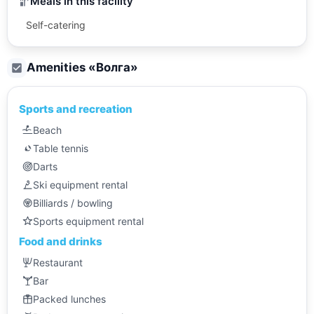
Meals in this facility
Self-catering
Amenities «
Волга
»
Sports and recreation
Beach
Table tennis
Darts
Ski equipment rental
Billiards / bowling
Sports equipment rental
Food and drinks
Restaurant
Bar
Packed lunches