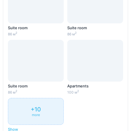
Suite room
Suite room
2
2
86 м
86 м
Suite room
Apartments
2
2
86 м
100 м
+10
more
Show