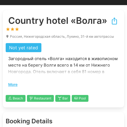
Country hotel
«Волга»
Россия, Нижегородская область, Лукино, 31-й км автотрассы
Not yet rated
Загородный отель «Волга» находится в живописном
месте на берегу Волги всего в 14 км от Нижнего
Новгорода. Отель включает в себя 81 номер в
основном корпусе, 17 номеров в корпусе «Лесной»,
More
6 номеров в коттеджах. Все корпуса располагаются
в великолепном сосновом бору, а парк отеля – это
реликтовая дубовая роща. Гигантские дубы и сосны
Beach
Restaurant
Bar
Pool
роскошным ковром спускаются к самому берегу
реки. В «Волге» Вы сможете скрыться от городской
суеты и насладиться волжскими закатами. Здесь
Booking Details
приятно гулять, слушая птиц и вдыхая чистый