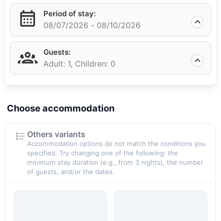
воздух. Уютный дизайн номеров отеля располагает к
Period of stay:
спокойному отдыху и создает гармоничную
08/07/2026 -
08/10/2026
атмосферу.
Guests:
Для Вашего комфорта мы создали современный 
Adult: 1,
Children: 0
спорткомплекс с бассейном и тренажерным залом, 
а чтобы Вы себе ни в чем не отказывали и с 
заботой о Вашем самочувствии функционирует 
SPA-комплекс и салон красоты.
Choose accommodation
Загородный отель «Волга» - идеальное место для
Others variants
семейного отдыха, романтической поездки или
Accommodation options do not match the conditions you
деловой встречи. Не важно, зима или лето, осень
specified. Try changing one of the following: the
или весна – загородный отель понравится Вам в
minimum stay duration (e.g., from 3 nights), the number
of guests, and/or the dates.
любое время года и подарит незабываемые эмоции и
впечатления.